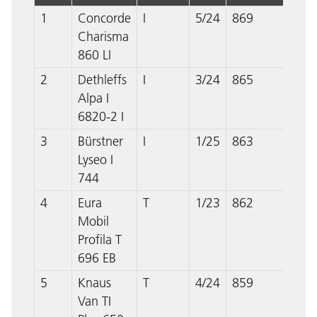
1
Concorde
I
5/24
869
Charisma
860 LI
2
Dethleffs
I
3/24
865
Alpa I
6820-2 I
3
Bürstner
I
1/25
863
Lyseo I
744
4
Eura
T
1/23
862
Mobil
Profila T
696 EB
5
Knaus
T
4/24
859
Van TI