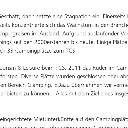
schäft, dann setzte eine Stagnation ein. Einerseits 
rseits konzentrierte sich das Wachstum in der Bran
ingreisen im Ausland. Aufgrund auslaufender Vert
ings seit den 2000er-Jahren bis heute. Einige Plätz
ch 33 Campingplätze zum TCS.
f Tourism & Leisure beim TCS, 2011 das Ruder im C
hforsten. Diverse Plätze wurden geschlossen oder a
e den Bereich Glamping. «Dazu übernahmen wir verm
 anbieten zu können.» Alles mit dem Ziel eines ins
 eingerichtete Mietunterkünfte auf den Campingplät
 Natur geniessen will, ohne eine eigene Campingaus