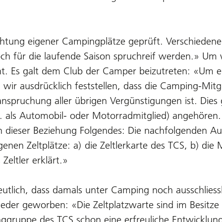
ichtung eigener Campingplätze geprüft. Verschieden
 noch für die laufende Saison spruchreif werden.» U
cht. Es galt dem Club der Camper beizutreten: «Um 
wir ausdrücklich feststellen, dass die Camping-Mitg
nspruchung aller übrigen Vergünstigungen ist. Dies g
 B. als Automobil- oder Motorradmitglied) angehöre
 dieser Beziehung Folgendes: Die nachfolgenden Au
en Zeltplätze: a) die Zeltlerkarte des TCS, b) die M
Zeltler erklärt.»
deutlich, dass damals unter Camping noch ausschlies
eder geworben: «Die Zeltplatzwarte sind im Besitze 
gruppe des TCS schon eine erfreuliche Entwicklung 