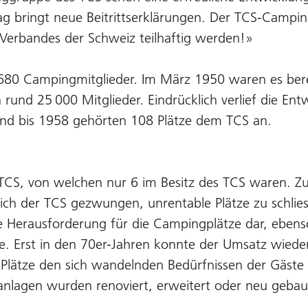
g bringt neue Beitrittserklärungen. Der TCS-Campin
 Verbandes der Schweiz teilhaftig werden!»
s 680 Campingmitglieder. Im März 1950 waren es ber
rund 25 000 Mitglieder. Eindrücklich verlief die Ent
und bis 1958 gehörten 108 Plätze dem TCS an.
TCS, von welchen nur 6 im Besitz des TCS waren. Zu
sich der TCS gezwungen, unrentable Plätze zu schlies
erausforderung für die Campingplätze dar, ebenso 
ge. Erst in den 70er-Jahren konnte der Umsatz wied
e Plätze den sich wandelnden Bedürfnissen der Gäst
nlagen wurden renoviert, erweitert oder neu gebau