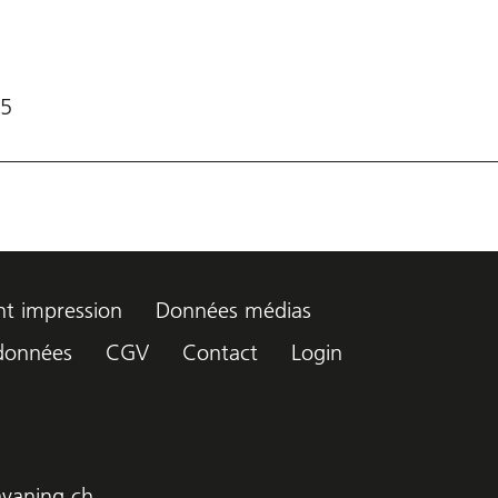
5
t impression
Données médias
 données
CGV
Contact
Login
vaning.ch