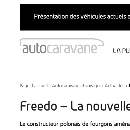
LA PU
Marché du caravaning
Aires de camping-car
Points de vidange
Page d'accueil
Autocaravane et voyager
Actualités
Freedo – La nouvelle
Le constructeur polonais de fourgons aména